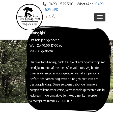
0493 - 529590 | WhatsApp:
0493
- 529590
A
A
A
Openingstijden
Het hele jaar geopend
Informatie
Wo - Zo: 10:00-17:00 uur
Agenda
Ma - Di: gesloten
Webshop
Sluit uw familiedag, bedrijfsuitje of arrangement op een
Ontdek het park
heerlijke manier af met een sfeervol diner. Wij bieden
Restaurant de Veenderij
Blotevoetenpad
diverse dineropties voor groepen vanaf 25 personen,
perfect om samen nog even na te genieten van een
Toon Kortooms Museum
Peelreus Proeflokaal
Lunch
geslaagde dag. Onze seizoensgebonden menu's
High Tea / Babyshower
Schat van de Peel
Huize Peelheim
Proeverijen
zorgen telkens voor verse, verrassende gerechten die bij
iedereen in de smaak vallen. Het diner kan worden
Webshop Peelreus bieren
Expeditie de Peel
Reserveren
Diner
verzorgd tot uiterlijk 20:00 uur.
Peelreusrescape
Trouwlocatie
Barbeque
Feesten en Partijen
Peelbustour