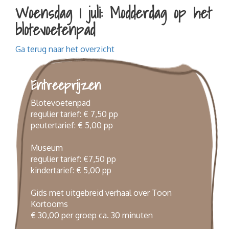
Woensdag 1 juli: Modderdag op het
Wandelen
blotevoetenpad
Fietsen
Familiedag
Ga terug naar het overzicht
Bedrijfs- of teamuitje
Fundamenten Turfstrooiselfabriek
Entreeprijzen
Kinderfeestjes
Blotevoetenpad
regulier tarief: € 7,50 pp
peutertarief: € 5,00 pp
Museum
regulier tarief: €7,50 pp
kindertarief: € 5,00 pp
Gids met uitgebreid verhaal over Toon
Kortooms
€ 30,00 per groep ca. 30 minuten