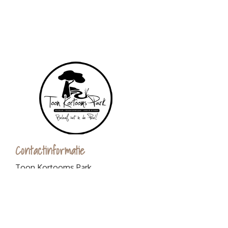
Contactinformatie
Toon Kortooms Park
Griendtsveenseweg 80
5753 SB Deurne
0493-529590
info@toonkortoomspark.nl