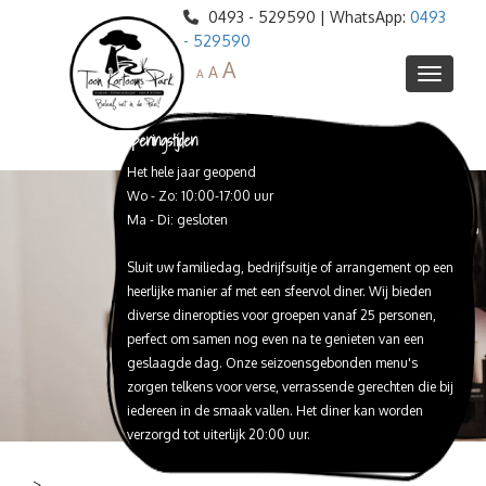
0493 - 529590 | WhatsApp:
0493
- 529590
A
A
A
Openingstijden
Het hele jaar geopend
Informatie
Wo - Zo: 10:00-17:00 uur
Agenda
Ma - Di: gesloten
Webshop
Sluit uw familiedag, bedrijfsuitje of arrangement op een
Ontdek het park
heerlijke manier af met een sfeervol diner. Wij bieden
Restaurant de Veenderij
Blotevoetenpad
diverse dineropties voor groepen vanaf 25 personen,
perfect om samen nog even na te genieten van een
Toon Kortooms Museum
Peelreus Proeflokaal
Lunch
geslaagde dag. Onze seizoensgebonden menu's
High Tea / Babyshower
Schat van de Peel
Huize Peelheim
Proeverijen
zorgen telkens voor verse, verrassende gerechten die bij
iedereen in de smaak vallen. Het diner kan worden
Webshop Peelreus bieren
Expeditie de Peel
Reserveren
Diner
verzorgd tot uiterlijk 20:00 uur.
Peelreusrescape
Trouwlocatie
Barbeque
Feesten en Partijen
Peelbustour
>