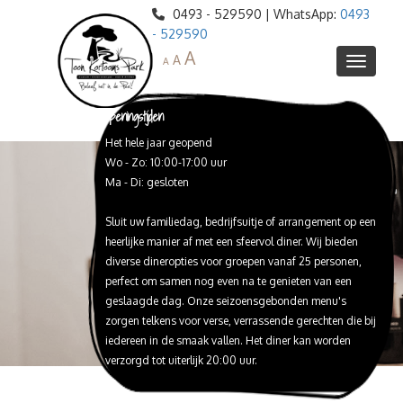
0493 - 529590 | WhatsApp:
0493
- 529590
A
A
A
Openingstijden
Het hele jaar geopend
Informatie
Wo - Zo: 10:00-17:00 uur
Agenda
Ma - Di: gesloten
Webshop
Sluit uw familiedag, bedrijfsuitje of arrangement op een
Ontdek het park
heerlijke manier af met een sfeervol diner. Wij bieden
Restaurant de Veenderij
Blotevoetenpad
diverse dineropties voor groepen vanaf 25 personen,
perfect om samen nog even na te genieten van een
Toon Kortooms Museum
Peelreus Proeflokaal
Lunch
geslaagde dag. Onze seizoensgebonden menu's
High Tea / Babyshower
Schat van de Peel
Huize Peelheim
Proeverijen
zorgen telkens voor verse, verrassende gerechten die bij
iedereen in de smaak vallen. Het diner kan worden
Webshop Peelreus bieren
Expeditie de Peel
Reserveren
Diner
verzorgd tot uiterlijk 20:00 uur.
Peelreusrescape
Trouwlocatie
Barbeque
Feesten en Partijen
Peelbustour