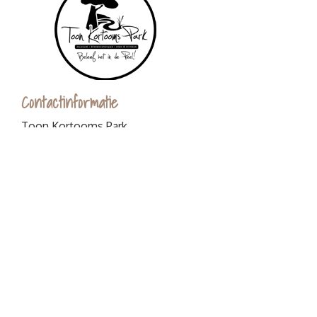
Contactinformatie
Toon Kortooms Park
Griendtsveenseweg 80
5753 SB Deurne
0493-529590
info@toonkortoomspark.nl
Algemene voorwaarden
Openingstijden
Wo - Zo
10:00 - 17:00 uur