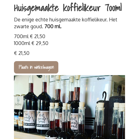
Huisgemaakte koffielikeur 700ml
Wandelen
Fietsen
De enige echte huisgemaakte koffielikeur. Het
Familiedag
zwarte goud.
700 ml.
Bedrijfs- of teamuitje
700ml € 21,50
1000ml € 29,50
Fundamenten Turfstrooiselfabriek
€ 21,50
Kinderfeestjes