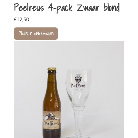
Peelreus 4-pack Zwaar blond
Wandelen
Fietsen
€ 12,50
Familiedag
Bedrijfs- of teamuitje
Fundamenten Turfstrooiselfabriek
Kinderfeestjes