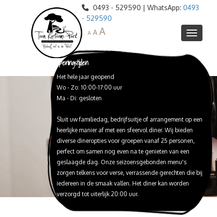
0493 - 529590 | WhatsApp:
0493
- 529590
A
A
A
Openingstijden
Het hele jaar geopend
Informatie
Wo - Zo: 10:00-17:00 uur
Agenda
Ma - Di: gesloten
Webshop
Sluit uw familiedag, bedrijfsuitje of arrangement op een
Ontdek het park
heerlijke manier af met een sfeervol diner. Wij bieden
Restaurant de Veenderij
Blotevoetenpad
diverse dineropties voor groepen vanaf 25 personen,
perfect om samen nog even na te genieten van een
Toon Kortooms Museum
Peelreus Proeflokaal
Lunch
geslaagde dag. Onze seizoensgebonden menu's
High Tea / Babyshower
Schat van de Peel
Huize Peelheim
Proeverijen
zorgen telkens voor verse, verrassende gerechten die bij
iedereen in de smaak vallen. Het diner kan worden
Webshop Peelreus bieren
Expeditie de Peel
Reserveren
Diner
verzorgd tot uiterlijk 20:00 uur.
Peelreusrescape
Trouwlocatie
Barbeque
Feesten en Partijen
Peelbustour