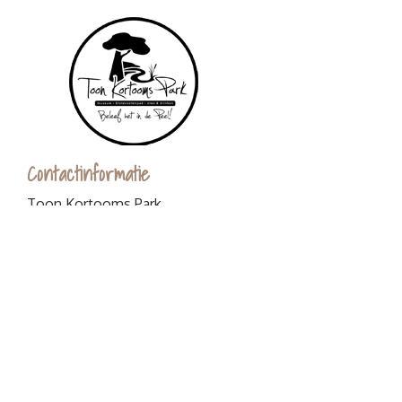
Contactinformatie
Toon Kortooms Park
Griendtsveenseweg 80
5753 SB Deurne
0493-529590
info@toonkortoomspark.nl
Algemene voorwaarden
Openingstijden