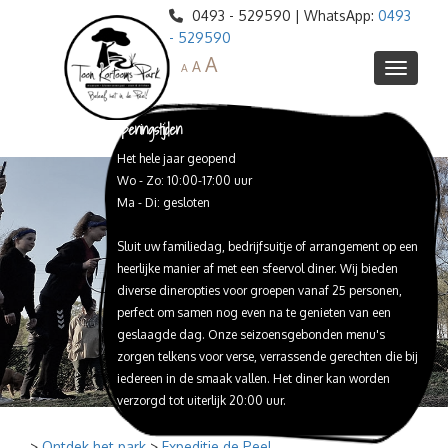
0493 - 529590 | WhatsApp:
0493
- 529590
A
A
A
Openingstijden
Het hele jaar geopend
Informatie
Wo - Zo: 10:00-17:00 uur
Agenda
Ma - Di: gesloten
Webshop
Sluit uw familiedag, bedrijfsuitje of arrangement op een
Ontdek het park
heerlijke manier af met een sfeervol diner. Wij bieden
Restaurant de Veenderij
Blotevoetenpad
diverse dineropties voor groepen vanaf 25 personen,
perfect om samen nog even na te genieten van een
Toon Kortooms Museum
Peelreus Proeflokaal
Lunch
geslaagde dag. Onze seizoensgebonden menu's
High Tea / Babyshower
Schat van de Peel
Huize Peelheim
Proeverijen
zorgen telkens voor verse, verrassende gerechten die bij
iedereen in de smaak vallen. Het diner kan worden
Webshop Peelreus bieren
Expeditie de Peel
Reserveren
Diner
verzorgd tot uiterlijk 20:00 uur.
Peelreusrescape
Trouwlocatie
Barbeque
Feesten en Partijen
Peelbustour
>
Ontdek het park
>
Expeditie de Peel