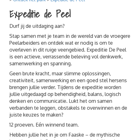
Wandelen
Expeditie de Peel
Fietsen
Durf jij de uitdaging aan?
Familiedag
Bedrijfs- of teamuitje
Stap samen met je team in de wereld van de vroegere
Peelarbeiders en ontdek wat er nodig is om te
Fundamenten Turfstrooiselfabriek
overleven in dit ruige veengebied. Expeditie De Peel
Kinderfeestjes
is een actieve, verrassende beleving vol denkwerk,
samenwerking en spanning.
Geen brute kracht, maar slimme oplossingen,
creativiteit, samenwerking en een goed stel hersens
brengen jullie verder. Tijdens de expeditie worden
jullie uitgedaagd op behendigheid, balans, logisch
denken en communicatie. Lukt het om samen
verbanden te leggen, obstakels te overwinnen en de
juiste keuzes te maken?
12 proeven. Eén winnend team.
Hebben jullie het in je om Faaske – de mythische