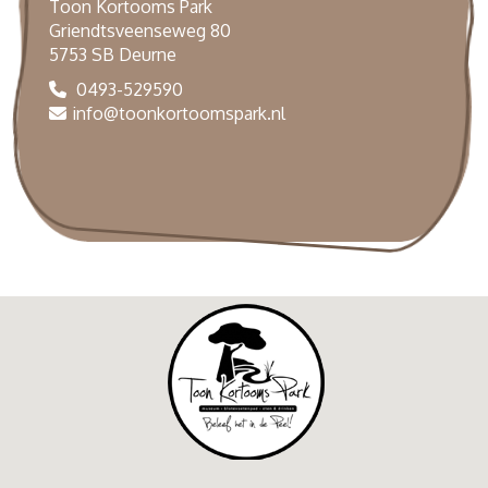
Toon Kortooms Park
Griendtsveenseweg 80
5753 SB Deurne
0493-529590
info@toonkortoomspark.nl