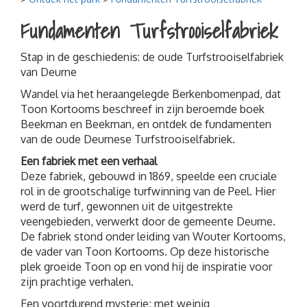
Wandelen
Fundamenten Turfstrooiselfabriek
Fietsen
Stap in de geschiedenis: de oude Turfstrooiselfabriek
Familiedag
van Deurne
Bedrijfs- of teamuitje
Wandel via het heraangelegde Berkenbomenpad, dat
Fundamenten Turfstrooiselfabriek
Toon Kortooms beschreef in zijn beroemde boek
Kinderfeestjes
Beekman en Beekman, en ontdek de fundamenten
van de oude Deurnese Turfstrooiselfabriek.
Een fabriek met een verhaal
Deze fabriek, gebouwd in 1869, speelde een cruciale
rol in de grootschalige turfwinning van de Peel. Hier
werd de turf, gewonnen uit de uitgestrekte
veengebieden, verwerkt door de gemeente Deurne.
De fabriek stond onder leiding van Wouter Kortooms,
de vader van Toon Kortooms. Op deze historische
plek groeide Toon op en vond hij de inspiratie voor
zijn prachtige verhalen.
Een voortdurend mysterie; met weinig