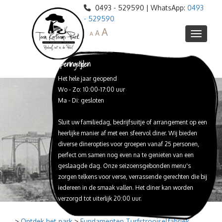
0493 - 529590 | WhatsApp:
0493
- 529590
A
A
A
Openingstijden
Het hele jaar geopend
Informatie
Wo - Zo: 10:00-17:00 uur
Agenda
Ma - Di: gesloten
Webshop
Sluit uw familiedag, bedrijfsuitje of arrangement op een
Ontdek het park
heerlijke manier af met een sfeervol diner. Wij bieden
Restaurant de Veenderij
Blotevoetenpad
diverse dineropties voor groepen vanaf 25 personen,
perfect om samen nog even na te genieten van een
Toon Kortooms Museum
Peelreus Proeflokaal
Lunch
geslaagde dag. Onze seizoensgebonden menu's
High Tea / Babyshower
Schat van de Peel
Huize Peelheim
Proeverijen
zorgen telkens voor verse, verrassende gerechten die bij
iedereen in de smaak vallen. Het diner kan worden
Webshop Peelreus bieren
Expeditie de Peel
Reserveren
Diner
verzorgd tot uiterlijk 20:00 uur.
Peelreusrescape
Trouwlocatie
Barbeque
Feesten en Partijen
Peelbustour
>
Ontdek het park
>
Fundamenten Turfstrooiselfabriek