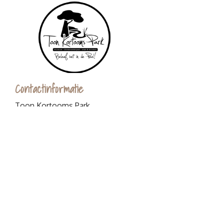
Contactinformatie
Toon Kortooms Park
Griendtsveenseweg 80
5753 SB Deurne
0493-529590
info@toonkortoomspark.nl
Algemene voorwaarden
Openingstijden