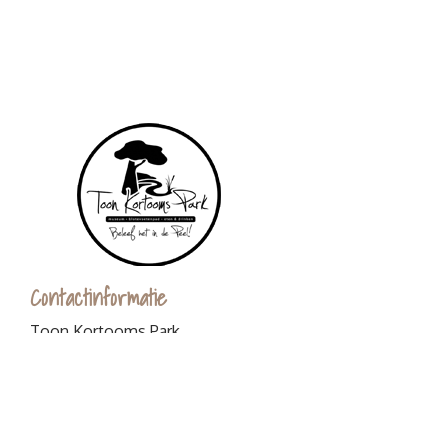
Contactinformatie
Toon Kortooms Park
Griendtsveenseweg 80
5753 SB Deurne
0493-529590
info@toonkortoomspark.nl