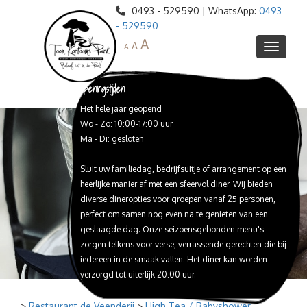
0493 - 529590 | WhatsApp:
0493
- 529590
A
A
A
Openingstijden
Het hele jaar geopend
Informatie
Wo - Zo: 10:00-17:00 uur
Agenda
Ma - Di: gesloten
Webshop
Sluit uw familiedag, bedrijfsuitje of arrangement op een
Ontdek het park
heerlijke manier af met een sfeervol diner. Wij bieden
Restaurant de Veenderij
Blotevoetenpad
diverse dineropties voor groepen vanaf 25 personen,
perfect om samen nog even na te genieten van een
Toon Kortooms Museum
Peelreus Proeflokaal
Lunch
geslaagde dag. Onze seizoensgebonden menu's
High Tea / Babyshower
Schat van de Peel
Huize Peelheim
Proeverijen
zorgen telkens voor verse, verrassende gerechten die bij
iedereen in de smaak vallen. Het diner kan worden
Webshop Peelreus bieren
Expeditie de Peel
Reserveren
Diner
verzorgd tot uiterlijk 20:00 uur.
Peelreusrescape
Trouwlocatie
Barbeque
Feesten en Partijen
Peelbustour
>
Restaurant de Veenderij
>
High Tea / Babyshower