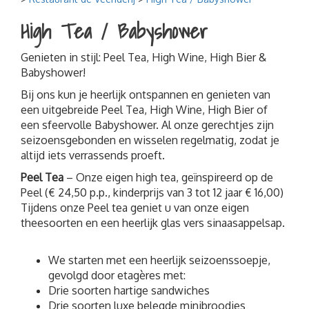
Wandelen
High Tea / Babyshower
Fietsen
Genieten in stijl: Peel Tea, High Wine, High Bier &
Familiedag
Babyshower!
Bedrijfs- of teamuitje
Bij ons kun je heerlijk ontspannen en genieten van
Fundamenten Turfstrooiselfabriek
een uitgebreide Peel Tea, High Wine, High Bier of
Kinderfeestjes
een sfeervolle Babyshower. Al onze gerechtjes zijn
seizoensgebonden en wisselen regelmatig, zodat je
altijd iets verrassends proeft.
Peel Tea
– Onze eigen high tea, geïnspireerd op de
Peel (€ 24,50 p.p., kinderprijs van 3 tot 12 jaar € 16,00)
Tijdens onze Peel tea geniet u van onze eigen
theesoorten en een heerlijk glas vers sinaasappelsap.
We starten met een heerlijk seizoenssoepje,
gevolgd door etagères met:
Drie soorten hartige sandwiches
Drie soorten luxe belegde minibroodjes