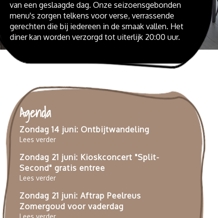
van een geslaagde dag. Onze seizoensgebonden
menu's zorgen telkens voor verse, verrassende
gerechten die bij iedereen in de smaak vallen. Het
diner kan worden verzorgd tot uiterlijk 20:00 uur.
Agenda
Zondag 14 juni: Ontbijtwandeling
Lees verder
Zondag 21 juni: Kioskconcert "Split-
Second" gratis entree
Lees verder
Zondag 21 juni: Aftrap Peelreus
Zomergoud voor vaderdag
Lees verder