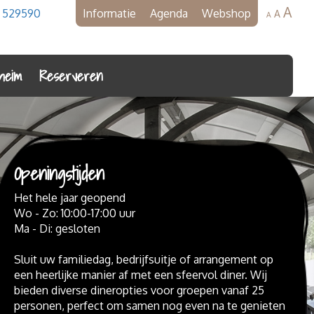
A
- 529590
Informatie
Agenda
Webshop
A
A
heim
Reserveren
Openingstijden
Het hele jaar geopend
Wo - Zo: 10:00-17:00 uur
Ma - Di: gesloten
Sluit uw familiedag, bedrijfsuitje of arrangement op
een heerlijke manier af met een sfeervol diner. Wij
bieden diverse dineropties voor groepen vanaf 25
personen, perfect om samen nog even na te genieten