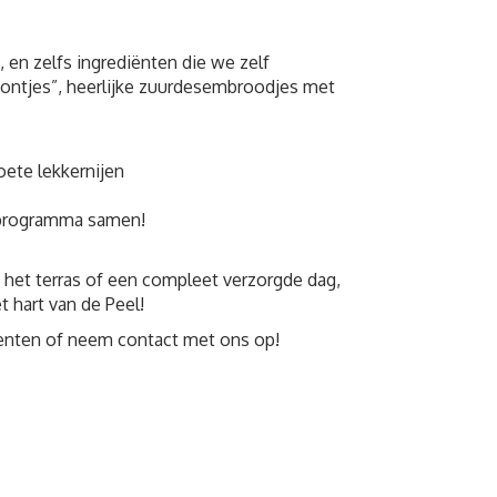
en zelfs ingrediënten die we zelf
oontjes”, heerlijke zuurdesembroodjes met
oete lekkernijen
 programma samen!
p het terras of een compleet verzorgde dag,
t hart van de Peel!
enten of neem contact met ons op!