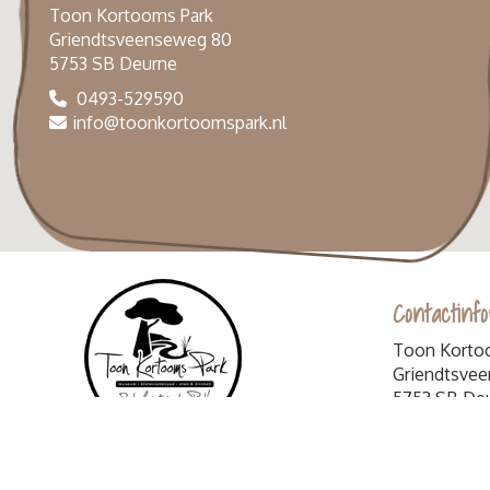
Toon Kortooms Park
Griendtsveenseweg 80
5753 SB Deurne
0493-529590
info@toonkortoomspark.nl
Contactinfo
Toon Korto
Griendtsve
5753 SB De
0493-52
info@too