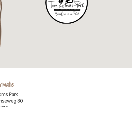
rmatie
oms Park
enseweg 80
urne
9590
nkortoomspark.nl